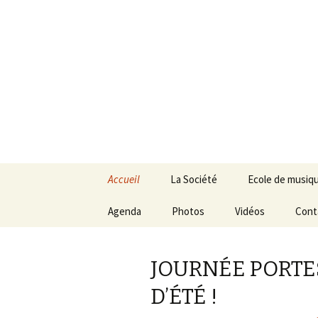
Société Musica
Aller
Accueil
La Société
Ecole de musiq
au
contenu
Agenda
Administrateurs
Photos
Vidéos
Rentrée 2025 -
Cont
2023/2025
Cotisations 202
Règlement intérieur
JOURNÉE PORTE
Professeurs
D’ÉTÉ !
Remise des dip