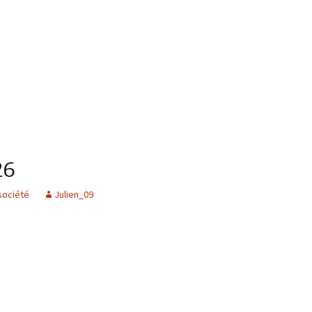
26
société
Julien_09