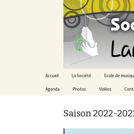
Société Musica
Aller
Accueil
La Société
Ecole de musiq
au
contenu
Agenda
Administrateurs
Photos
Vidéos
Rentrée 2025 -2
Cont
2023/2025
Cotisations 202
Règlement intérieur
Saison 2022-202
Professeurs
Remise des dip