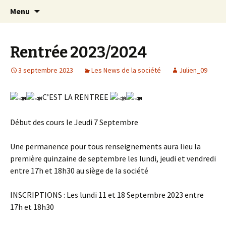
Aller
Recherc
Société Musicale du
Menu
au
Plateau de
contenu
Lannemezan
Rentrée 2023/2024
3 septembre 2023
Les News de la société
Julien_09
C’EST LA RENTREE
Début des cours le Jeudi 7 Septembre
Une permanence pour tous renseignements aura lieu la
première quinzaine de septembre les lundi, jeudi et vendredi
entre 17h et 18h30 au siège de la société
INSCRIPTIONS : Les lundi 11 et 18 Septembre 2023 entre
17h et 18h30