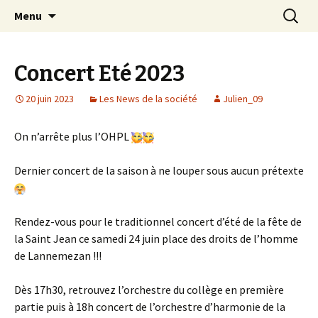
Aller
Recherc
Société Musicale du
Menu
au
Plateau de
contenu
Lannemezan
Concert Eté 2023
20 juin 2023
Les News de la société
Julien_09
On n’arrête plus l’OHPL
Dernier concert de la saison à ne louper sous aucun prétexte
Rendez-vous pour le traditionnel concert d’été de la fête de
la Saint Jean ce samedi 24 juin place des droits de l’homme
de Lannemezan !!!
Dès 17h30, retrouvez l’orchestre du collège en première
partie puis à 18h concert de l’orchestre d’harmonie de la