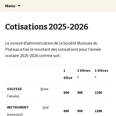
Aller
Recherc
Société Musicale du
Menu
au
Plateau de
contenu
Lannemezan
Cotisations 2025-2026
Le conseil d’administration de la Société Musicale du
Plateau a fixé le montant des cotisations pour l’année
scolaire 2025-2026 comme suit :
1
2 élèves
3 élèves
élève
*
*
SOLFEGE
(pour
60€
90€
120€
l’année)
INSTRUMENT
(par
60€
90€
120€
trimestre)