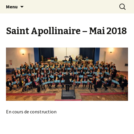
Aller
Recherc
Société Musicale du
Menu
au
Plateau de
contenu
Lannemezan
Saint Apollinaire – Mai 2018
En cours de construction