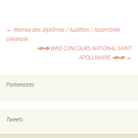
Navigation
←
Remise des diplômes / Audition / Assemblée
Générale
📣📣 WKD CONCOURS NATIONAL SAINT
des
APOLLINAIRE 📣📣
→
articles
Partenaires
Tweets