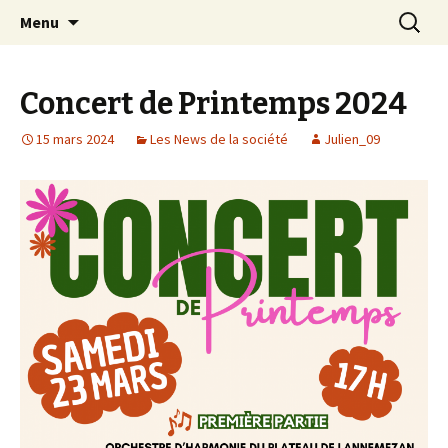
Aller
Recherc
Société Musicale du
Menu
au
Plateau de
contenu
Lannemezan
Concert de Printemps 2024
15 mars 2024
Les News de la société
Julien_09